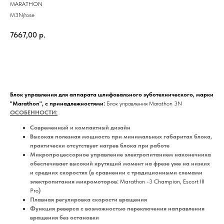
MARATHON
M3N/rose
7667,00
р.
Заказать
Блок управления для аппарата шлифовального зуботехнического, марки
"Marathon", с принадлежностями:
Блок управления Marathon 3N
ОСОБЕННОСТИ:
Современный и компактный дизайн
Высокая полезная мощность при минимальных габаритах блока,
практически отсутствует нагрев блока при работе
Микропроцессорное управление электропитанием наконечника
обеспечивает высокий крутящий момент на фрезе уже на низких
и средних скоростях (в сравнении с традиционными схемами
электропитания микромоторов:
Marathon -3 Champion, Escort III
Pro
)
Плавная регулировка скорости вращения
Функция реверса с возможностью переключения направления
вращения без остановки