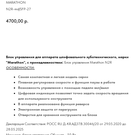
MARATHON
N2R-md/SFP-27
4700,00
р.
Заказать
Блок управления для аппарата шлифовального зуботехнического, марки
"Marathon", с принадлежностями:
Блок управления Marathon N2R
ОСОБЕННОСТИ:
Самая компактная и легкая модель серии
Плавная регулировка скорости и функция паузы в работе
Возможность управления с помощью педали вкл/выкл
Цифровая индикация позволяет точно задать скорость вращения
для используемого инструмента
В аппарате реализована функция реверса
Электронная защита от перегрузок
Отверстия для хранения инструмента на блоке
Декларация Соответствия: РОСС RU Д-KR.АД37.В.30046/20 от 29.05.2020 до
28.05.2025
Мощность блока управления: Обычная - 50 Вт