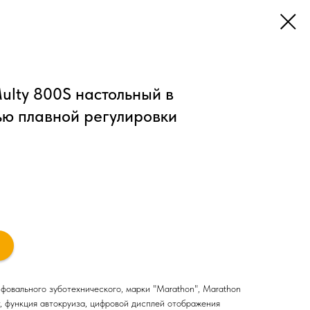
ulty 800S настольный в
ью плавной регулировки
фовального зуботехнического, марки "Marathon", Marathon
 функция автокруиза, цифровой дисплей отображения