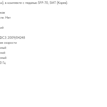
и), в комплекте с педалью SFP-70, SMT (Корея).
окая
те: Нет
кий
: ФСЗ 2009/04248
ия скорости
чный
иний
ёрный
0 Гц