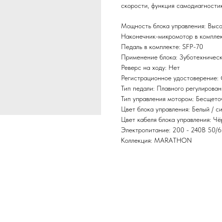
скорости, функция самодиагностик
Мощность блока управления: Выс
Наконечник-микромотор в комплек
Педаль в комплекте: SFP-70
Применение блока: Зуботехничес
Реверс на ходу: Нет
Регистрационное удостоверение
Тип педали: Плавного регулирован
Тип управления мотором: Бесщето
Цвет блока управления: Белый / с
Цвет кабеля блока управления: Ч
Электропитание: 200 - 240В 50/6
Коллекция: MARATHON