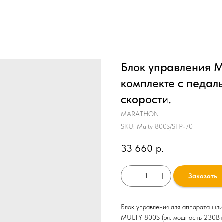
Блок управления M
комплекте с педал
скорости.
MARATHON
SKU:
Multy 800S/SFP-70
33 660
р.
Заказать
Блок управления для аппарата шли
MULTY 800S (эл. мощность 230Вт,