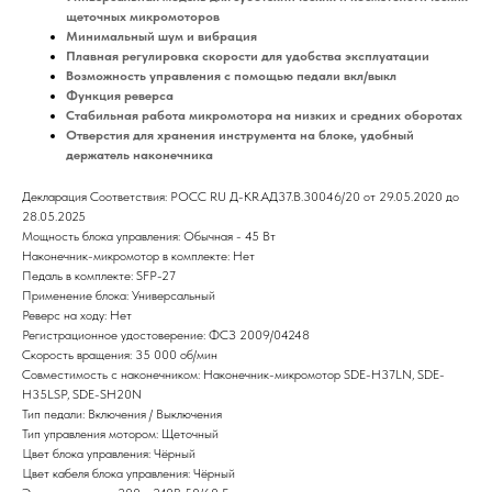
щеточных микромоторов
Минимальный шум и вибрация
Плавная регулировка скорости для удобства эксплуатации
Возможность управления с помощью педали вкл/выкл
Функция реверса
Стабильная работа микромотора на низких и средних оборотах
Отверстия для хранения инструмента на блоке, удобный
держатель наконечника
Декларация Соответствия: РОСС RU Д-KR.АД37.В.30046/20 от 29.05.2020 до
28.05.2025
Мощность блока управления: Обычная - 45 Вт
Наконечник-микромотор в комплекте: Нет
Педаль в комплекте: SFP-27
Применение блока: Универсальный
Реверс на ходу: Нет
Регистрационное удостоверение: ФСЗ 2009/04248
Скорость вращения: 35 000 об/мин
Совместимость с наконечником: Наконечник-микромотор SDE-H37LN, SDE-
H35LSP, SDE-SH20N
Тип педали: Включения / Выключения
Тип управления мотором: Щеточный
Цвет блока управления: Чёрный
Цвет кабеля блока управления: Чёрный