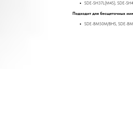
SDE-SH37L(M45),
SDE-SH
Подходит для бесщеточных ми
SDE
-
BM
50
M
/
BHS
,
SDE
-
BM