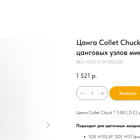
Цанга Collet Chuck
цанговых узлов м
SKU:
H37L-5-117-00/3,00
1 521
р.
Заказать
Цанга Collet Chuck ? 3.00 ( D.C)
Подходит для щеточных микро
SDE
-
H
35
LSP
,
SDE
-
H
37 (вс