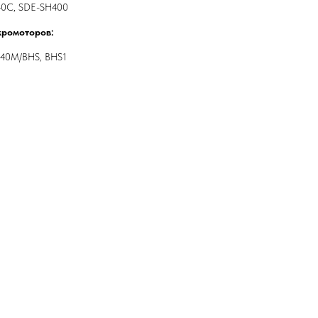
40C,
SDE-SH
400
кромоторов:
40
M
/
BHS
,
BHS
1