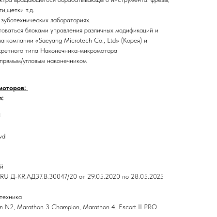
и,щетки т.д.
 зуботехнических лабораториях.
оваться блоками управления различных модификаций и
а компании «Saeyang Microtech Co., Ltd» (Корея) и
кретного типа Наконечника-микромотора
 прямым/угловым наконечником
моторов:
я:
1
vd
ой
RU Д-KR.АД37.В.30047/20 от 29.05.2020 по 28.05.2025
техника
 N2, Marathon 3 Champion, Marathon 4, Escort II PRO