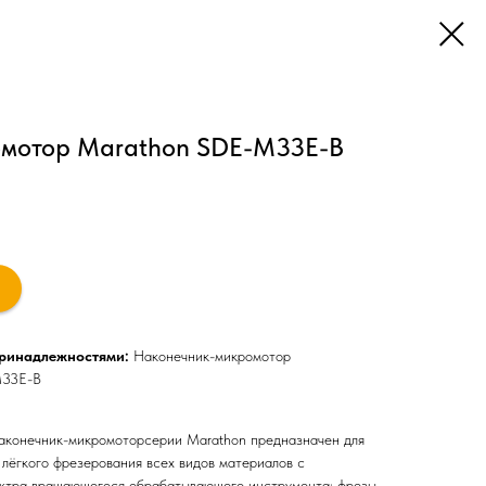
мотор Marathon SDE-M33E-В
принадлежностями:
Наконечник-микромотор
M33E-В
наконечник-микромоторсерии Marathon предназначен для
 лёгкого фрезерования всех видов материалов с
ктра вращающегося обрабатывающего инструмента: фрезы,