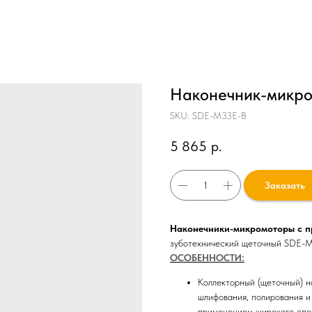
Наконечник-микро
SKU:
SDE-M33E-В
5 865
р.
Заказать
Наконечники-микромоторы с 
зуботехнический щеточный SDE-
ОСОБЕННОСТИ:
Коллекторный (щеточный) 
шлифования, полирования и
применением широкого спе