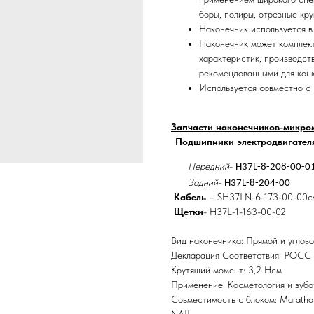
боры, полиры, отрезные круг
Наконечник используется в
Наконечник может комплект
характеристик, производств
рекомендованными для кон
Используется совместно с
Запчасти наконечников-микро
Подшипники электродвигател
Передний
-
H37L-8-208-00-0
Задний
-
H37L-8-20
4
-00
Кабель
– SH37LN-6-173-00-00c
Щетки
- H37L-1-163-00-02
Вид наконечника: Прямой и углов
Декларация Соответствия: РОСС 
Крутящий момент: 3,2 Нсм
Применение: Косметология и зубо
Совместимость с блоком: Marathon