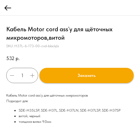
Кабель Motor cord ass`y для щёточных
микромоторов,витой
SKU:
H37L-6-173-00-cvd-black/а
532
р.
Заказать
Кабель Motor cord ass`y для щёточных микромоторов
Подходит для:
SDE-H35LSP, SDE-H37L, SDE-H37LN, SDE-H37LSP, SDE-H37SP
витой, черный
толщина вилки 9.0мм